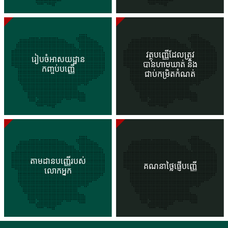
វត្ថុបញ្ញើដែលត្រូវ
រៀបចំអាសយដ្ឋាន
បានហាមឃាត់ និង
កញ្ចប់បញ្ញើ
ជាប់កម្រិតកំណត់
តាមដានបញ្ញើរបស់
គណនាថ្លៃផ្ញើបញ្ញើ
លោកអ្នក