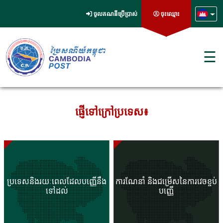
ចូលគណនីប្រើប្រាស់
ចុះឈ្មោះ
☰
ផ្ញើទៅក្រៅប្រទេស៖
ប្រទេសនិងរយៈពេលដែលបញ្ញើនឹង
ការណែនាំ និងជម្រើសនៃការវេចខ្ចប់
ទៅដល់
បញ្ញើ