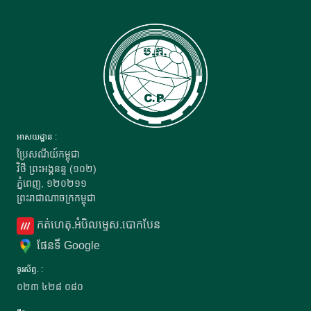
អាសយដ្ឋាន :
ប្រៃសណីយ៍កម្ពុជា
វិថី ព្រះអង្គនន្ទ (១០២)
ភ្នំពេញ, ១២០២១១
ព្រះរាជាណាចក្រកម្ពុជា
កត់ហេតុ.អំបិលម្ទេស.បោកបែន
ផែនទី Google
ទូរស័ព្ទ. :
០២៣
៤២៨
០៨០